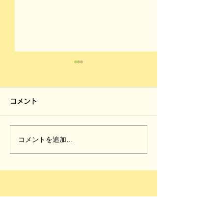
コメント
コメントを追加…
今年は保育園で芋ほり体
今年は保育園で
験②
験①