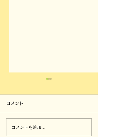
コメント
コメントを追加…
今年は保育園で芋ほり体
今年は保育園で